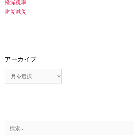
軽減税率
防災減災
アーカイブ
ア
ー
カ
イ
ブ
検
索: