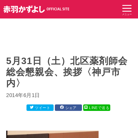
コ
ン
メニュー
テ
ン
ツ
へ
ス
キ
5月31日（土）北区薬剤師会
ッ
総会懇親会、挨拶〈神戸市
プ
内〉
2014年6月1日
ツイート
シェア
LINEで送る