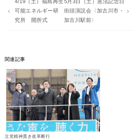
4/19（土）福島再生
5月3日（土）憲法記念日
可能エネルギー研
街頭演説会〈加古川市・
究所 開所式
加古川駅前〉
関連記事
立党精神貫き改革断行