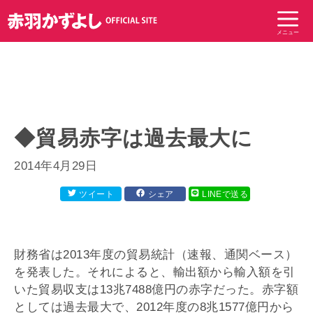
コ
ン
メニュー
テ
ン
ツ
へ
ス
キ
◆貿易赤字は過去最大に
ッ
プ
2014年4月29日
ツイート
シェア
LINEで送る
財務省は2013年度の貿易統計（速報、通関ベース）
を発表した。それによると、輸出額から輸入額を引
いた貿易収支は13兆7488億円の赤字だった。赤字額
としては過去最大で、2012年度の8兆1577億円から