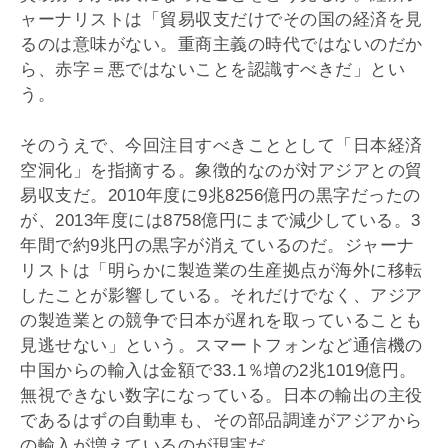
ャーナリストは「貿易収支だけでその国の経済を見
るのは意味がない。重商主義の時代ではないのだか
ら、赤字＝悪ではないことを認識すべきだ」とい
う。
そのうえで、今回注目すべきこととして「日本経済
空洞化」を指摘する。象徴的なのが対アジアとの貿
易収支だ。2010年度に9兆8256億円の黒字だったの
が、2013年度には8758億円にまで減少している。3
年間で約9兆円の黒字が消えているのだ。ジャーナ
リストは「明らかに製造業の生産拠点が海外に移転
したことが影響している。それだけでなく、アジア
の製造業との競争で日本が遅れを取っていることも
見逃せない」という。スマートフォンなど通信機の
中国からの輸入は金額で33.1％増の2兆1019億円。
無視できない数字になっている。日本の輸出の主役
であるはずの自動車も、その部品調達がアジアから
の輸入が増えているのが現実だ。