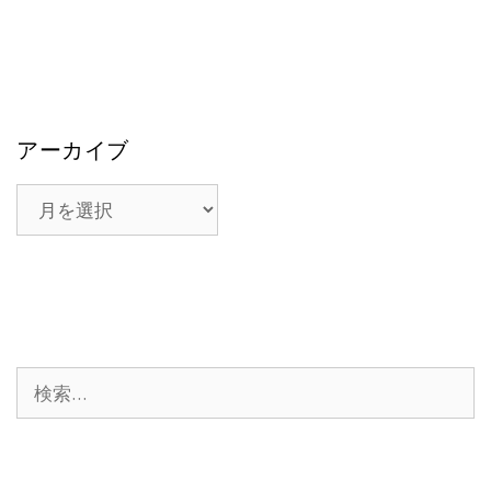
アーカイブ
ア
ー
カ
イ
ブ
検
索: