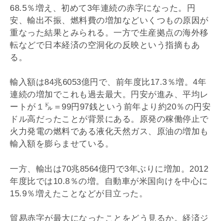
68.5％増え、初めて3年連続の赤字になった。円
安、輸出不振、燃料費の増加などいくつもの原因が
重なった結果とみられる。一方で生産拠点の海外移
転などで日本経済の空洞化の反映という指摘もあ
る。
輸入額は84兆6053億円で、前年度比17.3％増。4年
連続の増加でこれも過去最大。円安が進み、平均レ
ートが１㌦＝99円97銭という前年より約20％の円安
ドル高だったことが背景にある。原発の稼働停止で
火力発電の燃料である液化天然ガス、原油の増加も
輸入額を膨らませている。
一方、輸出は70兆8564億円で3年ぶりに増加。2012
年度比では10.8％の増。自動車が米国向けを中心に
15.9％増えたことなどが目立った。
貿易赤字が最大になったことをどう見るか。経済ジ