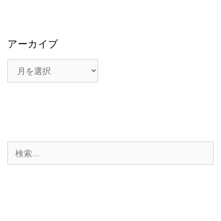
アーカイブ
ア
ー
カ
イ
ブ
検
索: