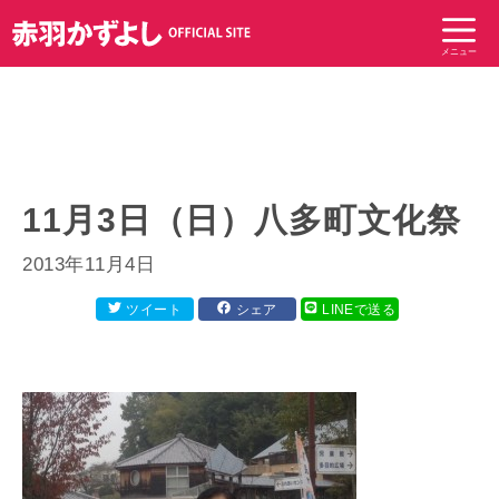
コ
ン
メニュー
テ
ン
ツ
へ
ス
キ
11月3日（日）八多町文化祭
ッ
プ
2013年11月4日
ツイート
シェア
LINEで送る