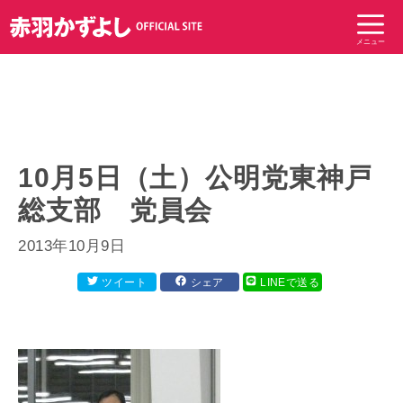
コ
ン
メニュー
テ
ン
ツ
へ
ス
キ
10月5日（土）公明党東神戸
ッ
総支部 党員会
プ
2013年10月9日
ツイート
シェア
LINEで送る