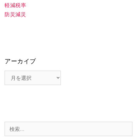
軽減税率
防災減災
アーカイブ
ア
ー
カ
イ
ブ
検
索: