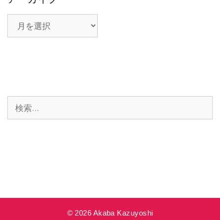
ア
ー
カ
イ
ブ
検
索:
© 2026 Akaba Kazuyoshi