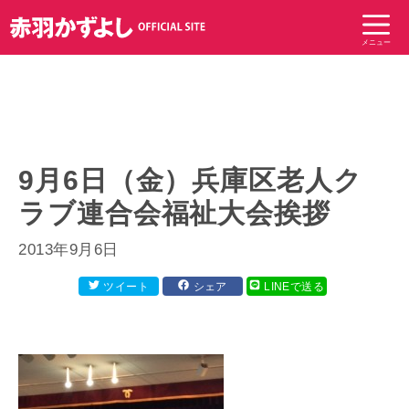
コ
ン
メニュー
テ
ン
ツ
へ
ス
キ
9月6日（金）兵庫区老人ク
ッ
ラブ連合会福祉大会挨拶
プ
2013年9月6日
ツイート
シェア
LINEで送る