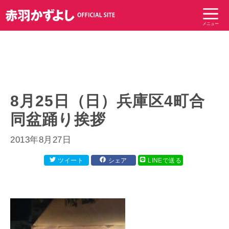
コ
ン
メニュー
テ
ン
ツ
へ
ス
キ
8月25日（日）兵庫区4町合
ッ
同盆踊り挨拶
プ
2013年8月27日
ツイート
シェア
LINEで送る