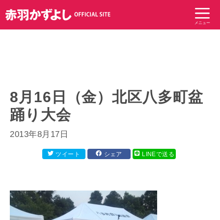
コ
ン
メニュー
テ
ン
ツ
へ
ス
キ
8月16日（金）北区八多町盆
ッ
踊り大会
プ
2013年8月17日
ツイート
シェア
LINEで送る