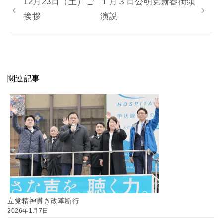
12月23日（土）ご
１月３日公明党新春街頭
挨拶
演説
関連記事
立党精神貫き改革断行
2026年1月7日