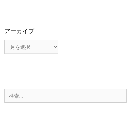
アーカイブ
ア
ー
カ
イ
ブ
検
索: