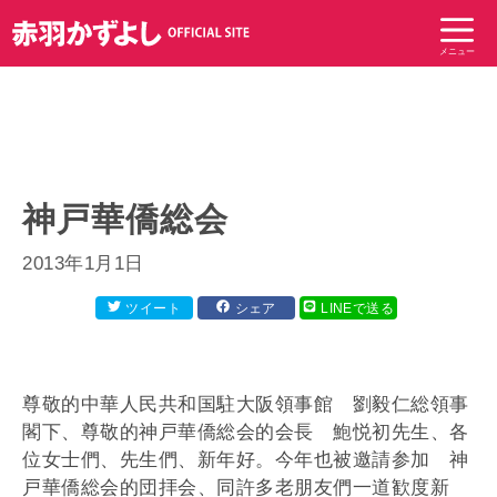
コ
ン
メニュー
テ
ン
ツ
へ
ス
キ
神戸華僑総会
ッ
プ
2013年1月1日
ツイート
シェア
LINEで送る
尊敬的中華人民共和国駐大阪領事館 劉毅仁総領事
閣下、尊敬的神戸華僑総会的会長 鮑悦初先生、各
位女士們、先生們、新年好。今年也被邀請参加 神
戸華僑総会的団拝会、同許多老朋友們一道歓度新