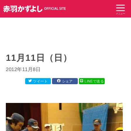
コ
ン
メニュー
テ
ン
ツ
へ
ス
キ
11月11日（日）
ッ
プ
2012年11月8日
ツイート
シェア
LINEで送る