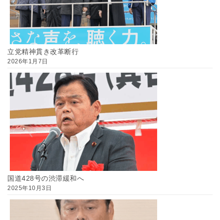
立党精神貫き改革断行
2026年1月7日
国道428号の渋滞緩和へ
2025年10月3日