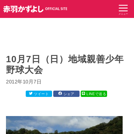
コ
ン
メニュー
テ
ン
ツ
へ
ス
キ
10月7日（日）地域親善少年
ッ
野球大会
プ
2012年10月7日
ツイート
シェア
LINEで送る