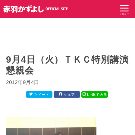
コ
ン
メニュー
テ
ン
ツ
へ
ス
キ
9月4日（火）ＴＫＣ特別講演
ッ
懇親会
プ
2012年9月4日
ツイート
シェア
LINEで送る