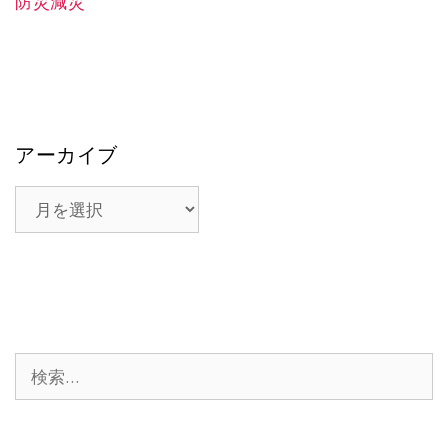
防災減災
アーカイブ
ア
ー
カ
イ
ブ
検
索: