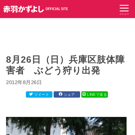
コ
ン
メニュー
テ
ン
ツ
へ
ス
キ
8月26日（日）兵庫区肢体障
ッ
害者 ぶどう狩り出発
プ
2012年8月26日
ツイート
シェア
LINEで送る