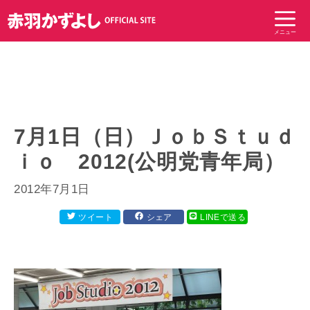
コ
ン
メニュー
テ
ン
ツ
へ
ス
キ
7月1日（日）ＪｏｂＳｔｕｄ
ッ
ｉｏ 2012(公明党青年局）
プ
2012年7月1日
ツイート
シェア
LINEで送る