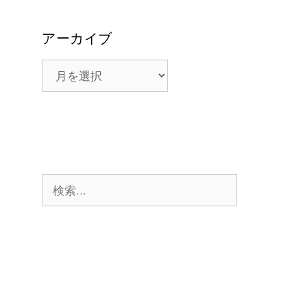
アーカイブ
ア
ー
カ
イ
ブ
検
索: