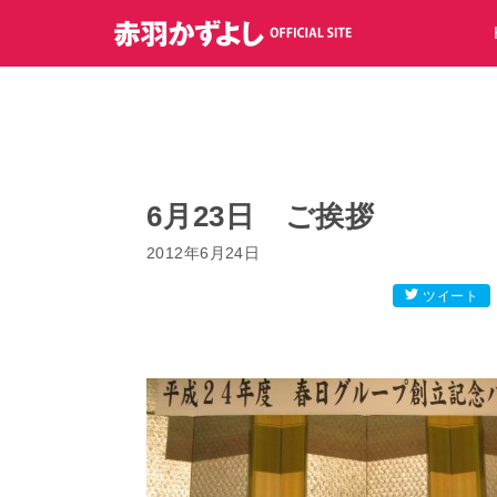
コ
ン
テ
ン
ツ
へ
ス
キ
6月23日 ご挨拶
ッ
2012年6月24日
プ
ツイート