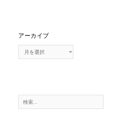
アーカイブ
ア
ー
カ
イ
ブ
検
索: