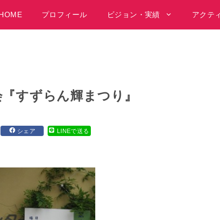
HOME
プロフィール
ビジョン・実績
アクテ
会『すずらん輝まつり』
シェア
LINEで送る