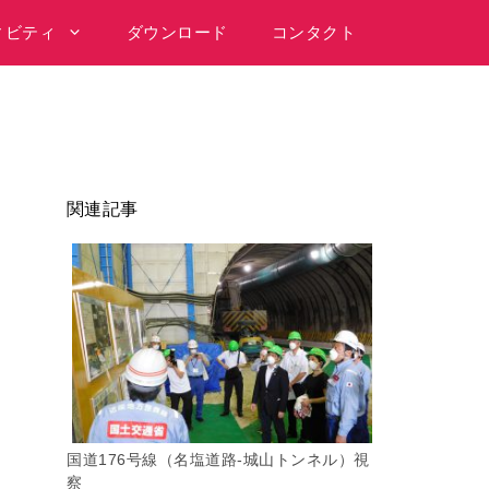
ィビティ
ダウンロード
コンタクト
関連記事
国道176号線（名塩道路-城山トンネル）視
察