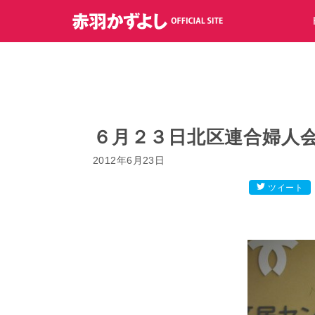
コ
ン
テ
ン
ツ
へ
ス
キ
６月２３日北区連合婦人
ッ
2012年6月23日
プ
ツイート