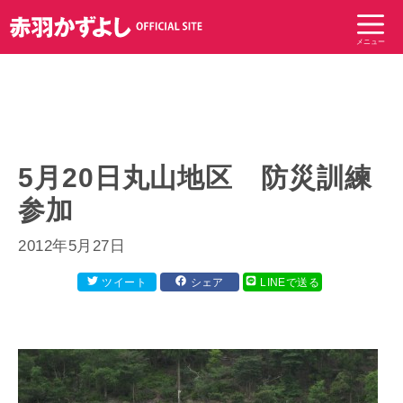
コ
ン
メニュー
テ
ン
ツ
へ
ス
キ
5月20日丸山地区 防災訓練
ッ
参加
プ
2012年5月27日
ツイート
シェア
LINEで送る