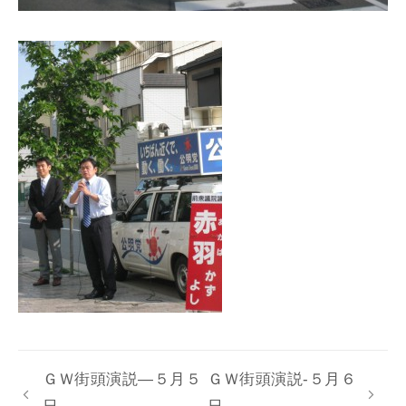
ＧＷ街頭演説―５月５
ＧＷ街頭演説-５月６