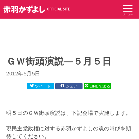
コ
ン
メニュー
テ
ン
ツ
へ
ス
キ
ＧＷ街頭演説―５月５日
ッ
プ
2012年5月5日
ツイート
シェア
LINEで送る
明５日のＧＷ街頭演説は、下記会場で実施します。
現民主党政権に対する赤羽かずよしの魂の叫びを期
待してください。