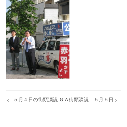
５月４日の街頭演説
ＧＷ街頭演説―５月５日