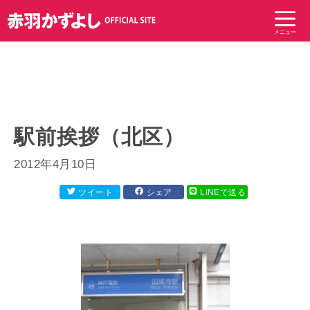
コ
ン
メニュー
テ
ン
ツ
へ
ス
キ
駅前挨拶（北区）
ッ
プ
2012年4月10日
ツイート
シェア
LINEで送る