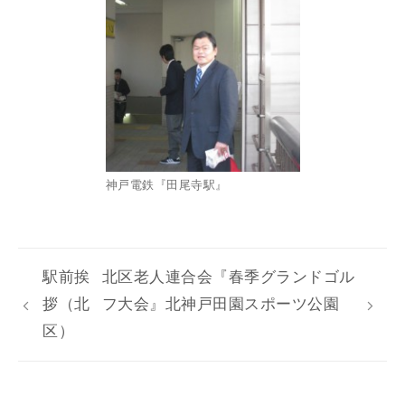
神戸電鉄『田尾寺駅』
駅前挨
北区老人連合会『春季グランドゴル
拶（北
フ大会』北神戸田園スポーツ公園
区）