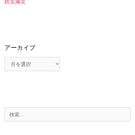
防災減災
アーカイブ
ア
ー
カ
イ
ブ
検
索: