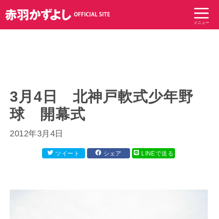
コ
ン
メニュー
テ
ン
ツ
へ
ス
キ
3月4日 北神戸軟式少年野
ッ
球 開幕式
プ
2012年3月4日
ツイート
シェア
LINEで送る