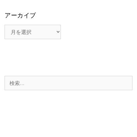
アーカイブ
ア
ー
カ
イ
ブ
検
索: