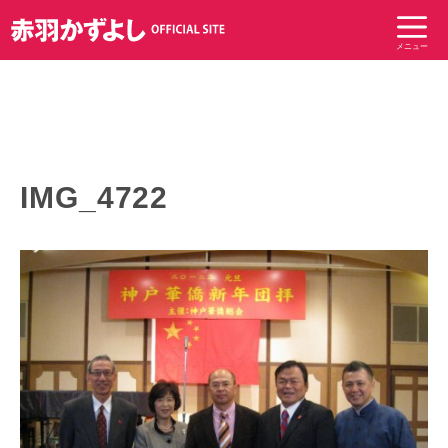
コ
ン
メニュー
テ
ン
ツ
へ
ス
キ
IMG_4722
ッ
プ