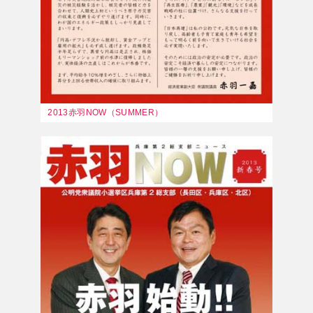
2013赤羽NOW（SUMMER）