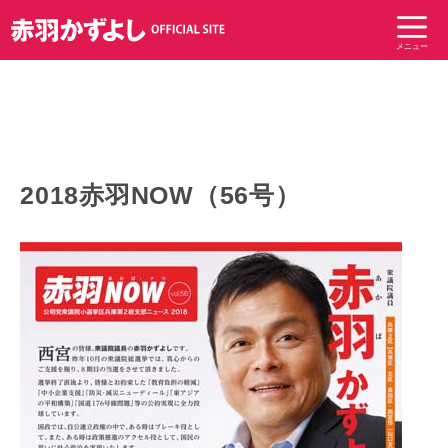
コ
ン
メニュー
テ
ン
ツ
へ
ス
キ
2018赤羽NOW（56号）
ッ
プ