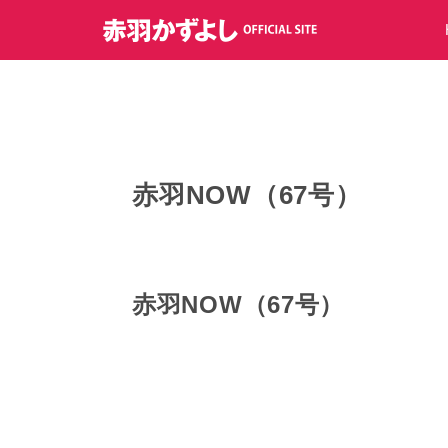
コ
ン
テ
ン
ツ
へ
ス
キ
赤羽NOW（67号）
ッ
プ
赤羽NOW（67号）