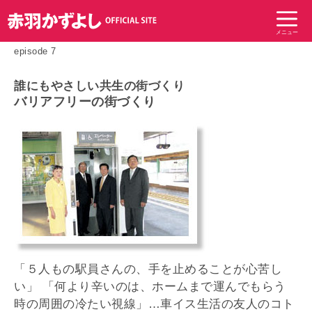
コ
ン
メニュー
テ
episode 7
ン
ツ
誰にもやさしい共生の街づくり
へ
バリアフリーの街づくり
ス
キ
ッ
プ
「５人もの駅員さんの、手を止めることが心苦し
い」 「何より辛いのは、ホームまで運んでもらう
時の周囲の冷たい視線」…車イス生活の友人のコト