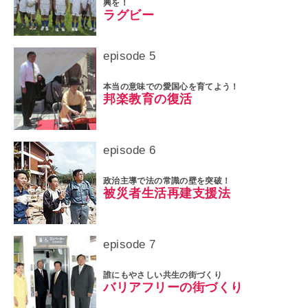
興を！
ラグビー
episode 5
本当の意味での愛国心を育てよう！
邦楽教育の復活
episode 6
政治主導で法の常識の壁を突破！
被災者生活再建支援法
episode 7
誰にもやさしい共生の街づくり
バリアフリーの街づくり