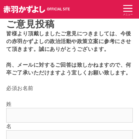
コ
ン
メニュー
テ
ご意見投稿
ン
皆様より頂戴しましたご意見につきましては、今後
ツ
の赤羽かずよしの政治活動や政策立案に参考にさせ
へ
て頂きます。誠にありがとうございます。
ス
キ
尚、メールに対するご回答は致しかねますので、何
ッ
卒ご了承いただけますよう宜しくお願い致します。
プ
必須
お名前
姓
名