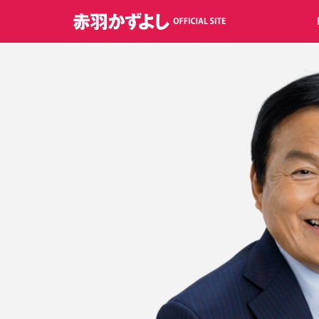
コ
ン
テ
ン
ツ
へ
ス
キ
ッ
プ