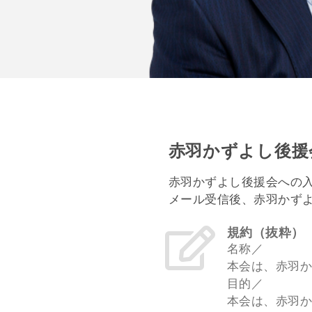
赤羽かずよし後援
赤羽かずよし後援会への
メール受信後、赤羽かず
規約（抜粋）
名称／
本会は、赤羽
目的／
本会は、赤羽